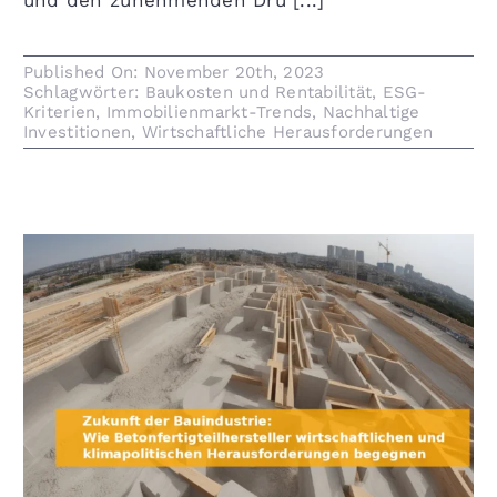
und den zunehmenden Dru [...]
Published On: November 20th, 2023
Schlagwörter:
Baukosten und Rentabilität
,
ESG-
Kriterien
,
Immobilienmarkt-Trends
,
Nachhaltige
Investitionen
,
Wirtschaftliche Herausforderungen
Zukunft der Bauindustrie: Wie
Betonfertigteilhersteller wirtschaftlichen und
klimapolitischen Herausforderungen begegnen