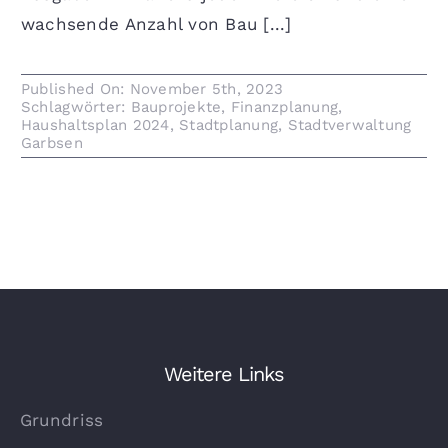
wachsende Anzahl von Bau [...]
Published On: November 5th, 2023
Schlagwörter:
Bauprojekte
,
Finanzplanung
,
Haushaltsplan 2024
,
Stadtplanung
,
Stadtverwaltung
Garbsen
Weitere Links
Grundriss