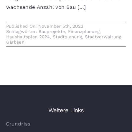
wachsende Anzahl von Bau [...]
Published On: November 5th, 2023
Schlagwörter:
Bauprojekte
,
Finanzplanung
,
Haushaltsplan 2024
,
Stadtplanung
,
Stadtverwaltung
Garbsen
Weitere Links
Grundriss