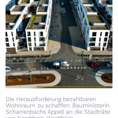
Die Herausforderung bezahlbaren Wohnraum zu
schaffen: Bauministerin Scharrenbachs Appell an
die Stadträte von Nordrhein-Westfalen
Die Herausforderung bezahlbaren
Wohnraum zu schaffen: Bauministerin
Scharrenbachs Appell an die Stadträte