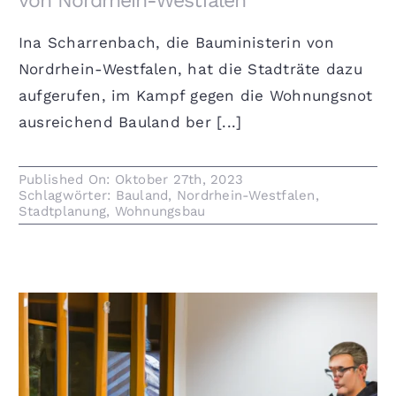
von Nordrhein-Westfalen
Ina Scharrenbach, die Bauministerin von
Nordrhein-Westfalen, hat die Stadträte dazu
aufgerufen, im Kampf gegen die Wohnungsnot
ausreichend Bauland ber [...]
Published On: Oktober 27th, 2023
Schlagwörter:
Bauland
,
Nordrhein-Westfalen
,
Stadtplanung
,
Wohnungsbau