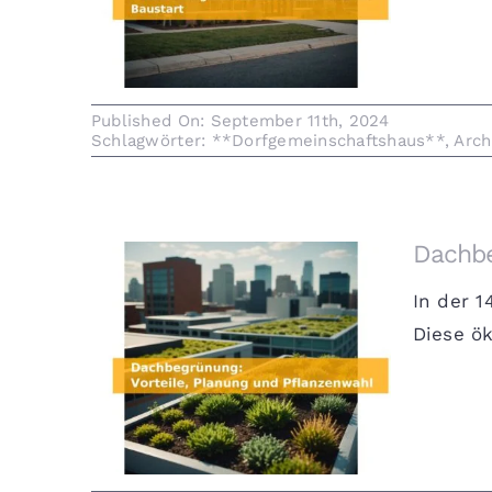
Baustart
Published On: September 11th, 2024
Schlagwörter:
**Dorfgemeinschaftshaus**
,
Arch
Dachbe
In der 
Diese ök
Dachbegrünung: Vorteile,
Planung und Pflanzenwahl