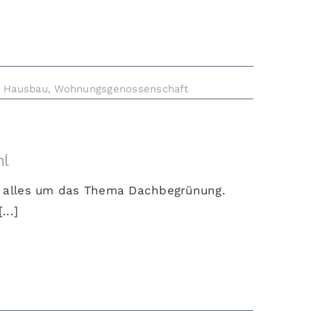
,
Hausbau
,
Wohnungsgenossenschaft
hl
h alles um das Thema Dachbegrünung.
...]