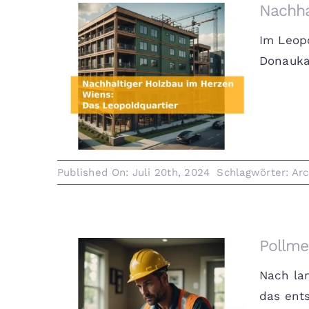
Nachha
Im Leopo
Donaukan
Nachhaltiger Holzbau im Herzen
Wiens: Das Leopoldquartier
Published On: Juli 20th, 2024
Schlagwörter:
Arc
Pollme
Nach la
das ents