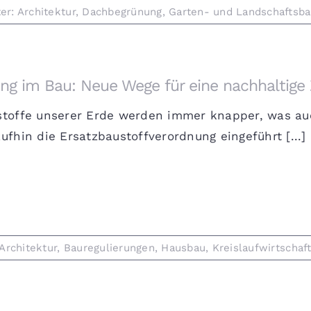
er:
Architektur
,
Dachbegrünung
,
Garten- und Landschaftsb
ing im Bau: Neue Wege für eine nachhaltige
stoffe unserer Erde werden immer knapper, was auc
ufhin die Ersatzbaustoffverordnung eingeführt [...]
Architektur
,
Bauregulierungen
,
Hausbau
,
Kreislaufwirtschaf