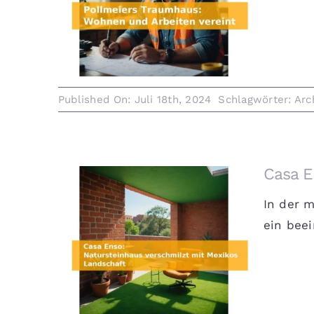
Pollmeiers Traumhaus: Wohnen
und Arbeiten vereint
Published On: Juli 18th, 2024
Schlagwörter:
Arc
Casa E
In der 
ein beei
Casa Enso: Natursteinhaus
verschmilzt mit Mexikos
Landschaft