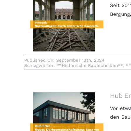
Seit 20
Bergung,
Prenzel: Nachhaltigkeit durch
historische Baustoffe
Published On: September 13th, 2024
Schlagwörter:
**Historische Bautechniken**
,
**
Hub Er
Vor etw
den Bau
Hub Erle: Neues
Dorfgemeinschaftshaus kurz vor