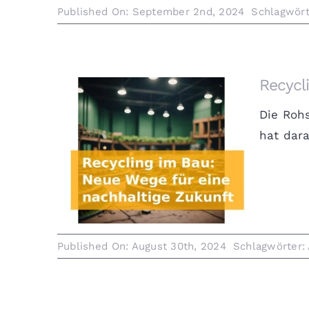
Published On: September 2nd, 2024
Schlagwört
Recycl
Die Roh
hat dara
Recycling im Bau: Neue Wege für
eine nachhaltige Zukunft
Published On: August 30th, 2024
Schlagwörter: