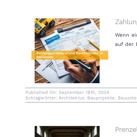
Zahlun
Wenn ein
auf der 
Zahlungsprobleme und
Rechtsstreits im Bauwesen
Published On: September 18th, 2024
Schlagwörter:
Architektur
,
Bauprojekte
,
Bauunte
Prenze