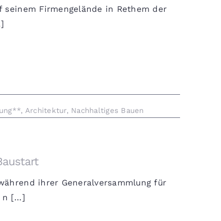
uf seinem Firmengelände in Rethem der
]
rung**
,
Architektur
,
Nachhaltiges Bauen
Baustart
 während ihrer Generalversammlung für
 [...]