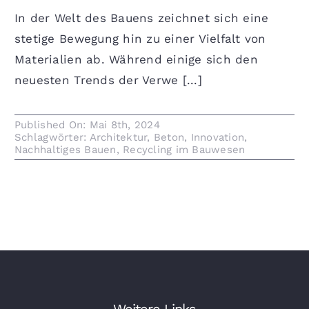
In der Welt des Bauens zeichnet sich eine
stetige Bewegung hin zu einer Vielfalt von
Materialien ab. Während einige sich den
neuesten Trends der Verwe [...]
Published On: Mai 8th, 2024
Schlagwörter:
Architektur
,
Beton
,
Innovation
,
Nachhaltiges Bauen
,
Recycling im Bauwesen