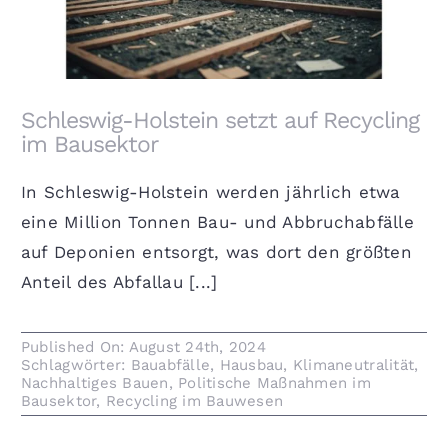
Schleswig-Holstein setzt auf Recycling
im Bausektor
In Schleswig-Holstein werden jährlich etwa
eine Million Tonnen Bau- und Abbruchabfälle
auf Deponien entsorgt, was dort den größten
Anteil des Abfallau [...]
Published On: August 24th, 2024
Schlagwörter:
Bauabfälle
,
Hausbau
,
Klimaneutralität
,
Nachhaltiges Bauen
,
Politische Maßnahmen im
Bausektor
,
Recycling im Bauwesen