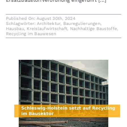
Ersatzbaustoffverordnung eingeführt [...]
Published On: August 30th, 2024
Schlagwörter:
Architektur
,
Bauregulierungen
,
Hausbau
,
Kreislaufwirtschaft
,
Nachhaltige Baustoffe
,
Recycling im Bauwesen
Schleswig-Holstein setzt auf Recycling im
Bausektor