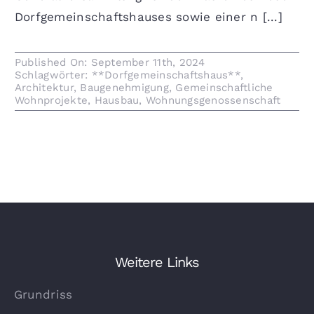
Dorfgemeinschaftshauses sowie einer n [...]
Published On: September 11th, 2024
Schlagwörter:
**Dorfgemeinschaftshaus**
,
Architektur
,
Baugenehmigung
,
Gemeinschaftliche
Wohnprojekte
,
Hausbau
,
Wohnungsgenossenschaft
Weitere Links
Grundriss