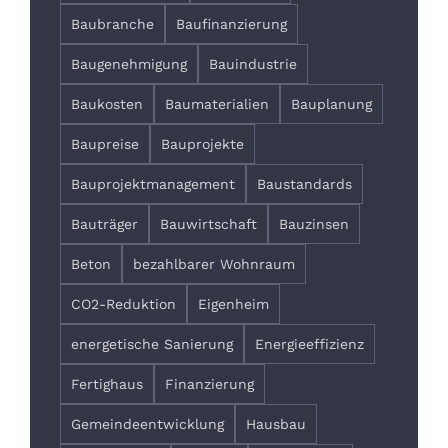
Baubranche
Baufinanzierung
Baugenehmigung
Bauindustrie
Baukosten
Baumaterialien
Bauplanung
Baupreise
Bauprojekte
Bauprojektmanagement
Baustandards
Bauträger
Bauwirtschaft
Bauzinsen
Beton
bezahlbarer Wohnraum
CO2-Reduktion
Eigenheim
energetische Sanierung
Energieeffizienz
Fertighaus
Finanzierung
Gemeindeentwicklung
Hausbau