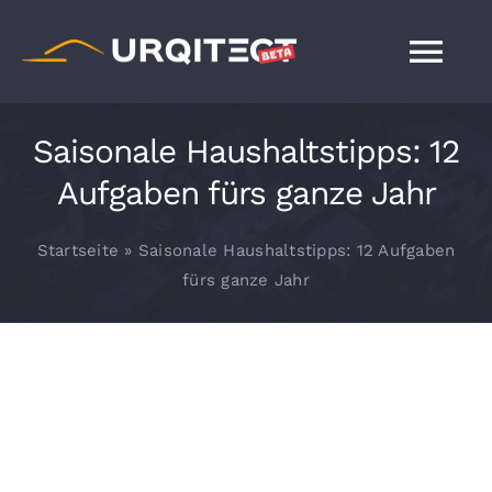
Zum
Inhalt
Tog
springen
Nav
FAQ
Saisonale Haushaltstipps: 12
Aufgaben fürs ganze Jahr
Blog
Startseite
»
Saisonale Haushaltstipps: 12 Aufgaben
fürs ganze Jahr
Haus entwerfen