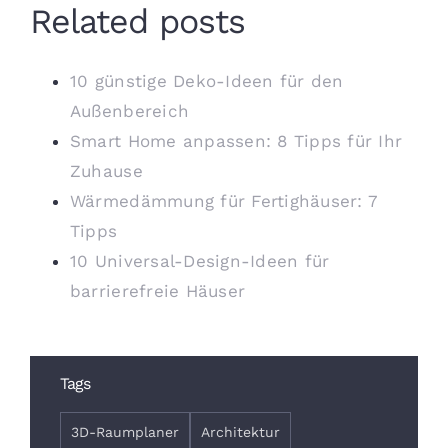
Related posts
10 günstige Deko-Ideen für den
Außenbereich
Smart Home anpassen: 8 Tipps für Ihr
Zuhause
Wärmedämmung für Fertighäuser: 7
Tipps
10 Universal-Design-Ideen für
barrierefreie Häuser
Tags
3D-Raumplaner
Architektur