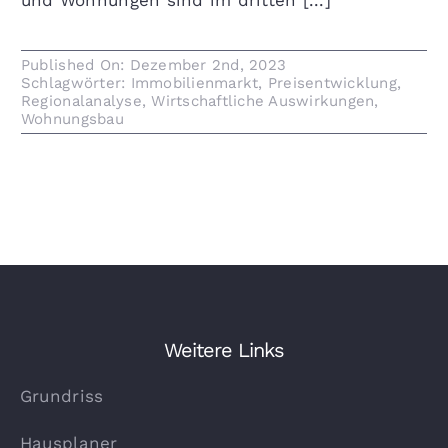
und Wohnungen sind im dritten [...]
Published On: Dezember 2nd, 2023
Schlagwörter:
Immobilienmarkt
,
Preisentwicklung
,
Regionalanalyse
,
Wirtschaftliche Auswirkungen
,
Wohnungsbau
Weitere Links
Grundriss
Hausplaner