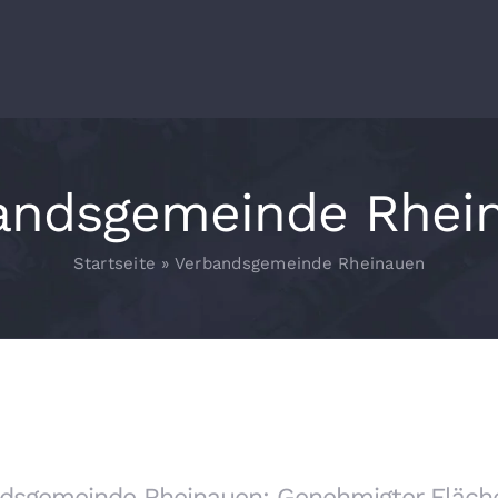
andsgemeinde Rhei
Startseite
»
Verbandsgemeinde Rheinauen
dsgemeinde Rheinauen: Genehmigter Fläch