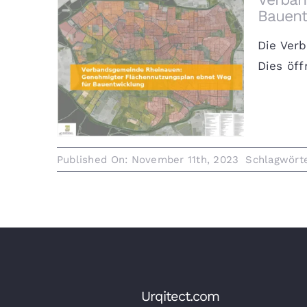
Bauent
Die Ver
Verbandsgemeinde Rheinauen:
Dies öff
Genehmigter
Flächennutzungsplan ebnet
Weg für Bauentwicklung
Published On: November 11th, 2023
Schlagwört
Urqitect.com