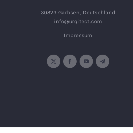
30823 Garbsen, Deutschland
info@urqitect.com
Impressum