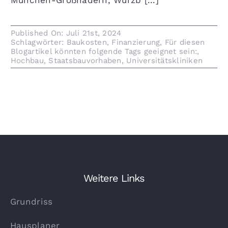
München-Großhadern, Würzb [...]
Published On: Juli 21st, 2024
Schlagwörter:
Baukosten
,
Finanzierung
,
Für diesen
Blogartikel könnten folgende Tags geeignet sein:
,
Hochbau
,
Staatsbauvorhaben
,
Universitätskliniken
Weitere Links
Grundriss
Hausplaner