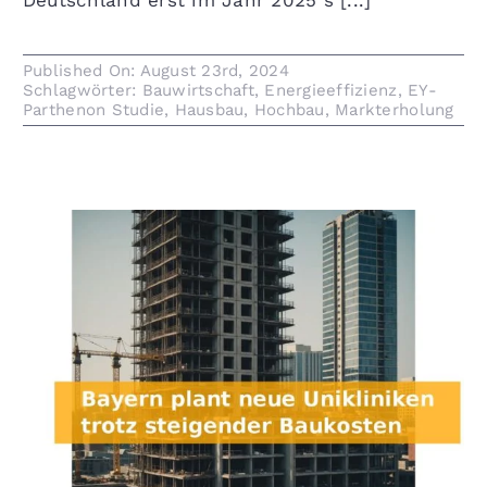
Deutschland erst im Jahr 2025 s [...]
Published On: August 23rd, 2024
Schlagwörter:
Bauwirtschaft
,
Energieeffizienz
,
EY-
Parthenon Studie
,
Hausbau
,
Hochbau
,
Markterholung
Bayern plant neue Unikliniken trotz steigender
Baukosten