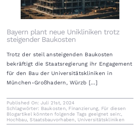
Bayern plant neue Unikliniken trotz
steigender Baukosten
Trotz der steil ansteigenden Baukosten
bekräftigt die Staatsregierung ihr Engagement
für den Bau der Universitätskliniken in
München-Großhadern, Würzb [...]
Published On: Juli 21st, 2024
Schlagwörter:
Baukosten
,
Finanzierung
,
Für diesen
Blogartikel könnten folgende Tags geeignet sein:
,
Hochbau
,
Staatsbauvorhaben
,
Universitätskliniken