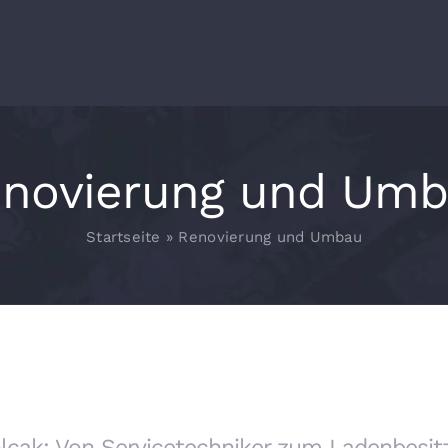
novierung und Um
Startseite
»
Renovierung und Umbau
lcak: Von Servicetechniker zum Ladenbesit