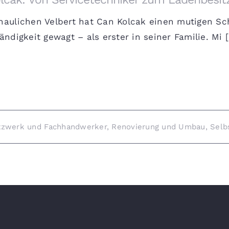
haulichen Velbert hat Can Kolcak einen mutigen Sch
ändigkeit gewagt – als erster in seiner Familie. Mi [.
tzwerk und Fachhandwerker
,
Renovierung und Umbau
,
Selb