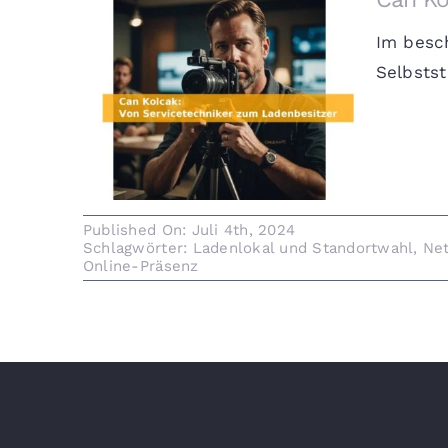
Im besc
Selbstst
Can Kolcak: Von
Servicetechniker zum
Ladenbesitzer
Published On: Juli 4th, 2024
Schlagwörter:
Ladenlokal und Standortwahl
,
Ne
Online-Präsenz