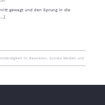
ritt gewagt und den Sprung in die
..]
stständigkeit im Bauwesen
,
Soziale Medien und