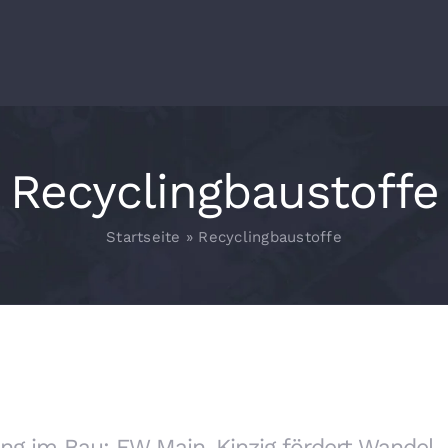
Recyclingbaustoffe
Startseite
»
Recyclingbaustoffe
ing im Bau: FW Main-Kinzig fördert Wandel