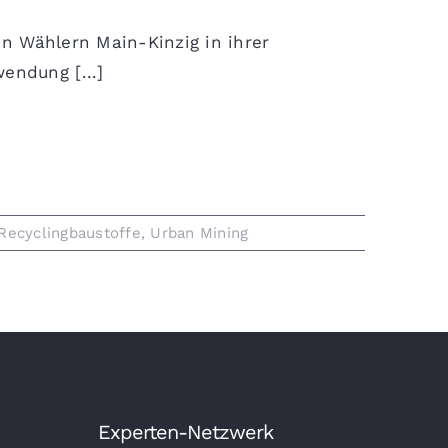
en Wählern Main-Kinzig in ihrer
ndung [...]
Recyclingbaustoffe
,
Urban Mining
Experten-Netzwerk