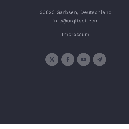
30823 Garbsen, Deutschland
info@urqitect.com
Impressum