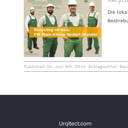
Die loka
Bestreb
Recycling im Bau: FW Main-
Kinzig fördert Wandel
Published On: Juni 9th, 2024
Schlagwörter:
Bau
Urqitect.com