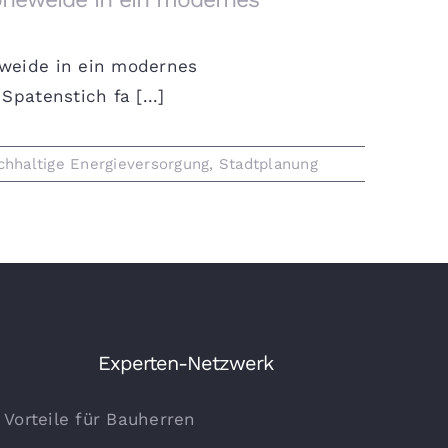
eweide in ein modernes
patenstich fa [...]
chhaltige Energieversorgung
,
Stadtplanung
Experten-Netzwerk
Vorteile für Bauherren