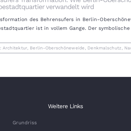
estadtquartier verwandelt wird
nsformation des Behrensufers in Berlin-Oberschön
tadtquartier ist in vollem Gange. Der symbolische S
r:
Architektur
,
Berlin-Oberschöneweide
,
Denkmalschutz
,
Na
Weitere Links
Grundriss