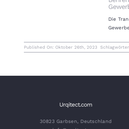
ein modernes
Gewerb
Gewerbestadtquartier
verwandelt wird
Die Tra
Gewerbes
Published On: Oktober 26th, 2023
Schlagwörte
Urqitect.com
30823 Garbsen, Deutschland