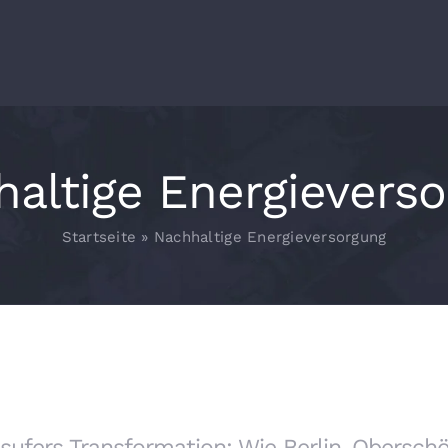
altige Energievers
Startseite
»
Nachhaltige Energieversorgung
sufers Transformation: Wie Berlin-Obersch