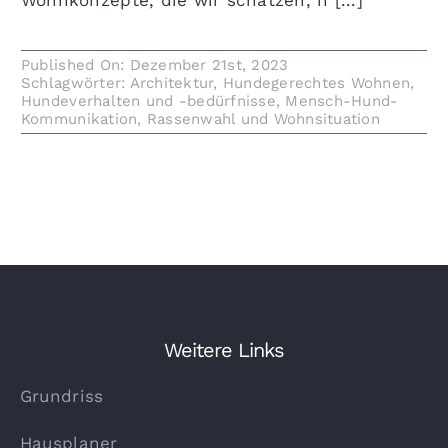
Wohnkonzepte, die wir schätzen, n [...]
Published On: Dezember 21st, 2023
Schlagwörter:
Architektur
,
Hundegerechtes Wohnen
,
Hundeverhalten und -bedürfnisse
,
Mensch-Hund-
Kommunikation
,
Rassenwahl und Wohnsituation
Weitere Links
Grundriss
Hausplaner