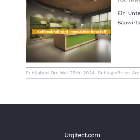
Ein Unte
Bauwirts
Kaffeeabfall wird innovativer
Baustoff
Published On: Mai 25th, 2024
Schlagwörter:
Arc
Urqitect.com