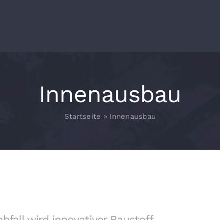
Innenausbau
Startseite
»
Innenausbau
bfall wird innovativer Baustoff