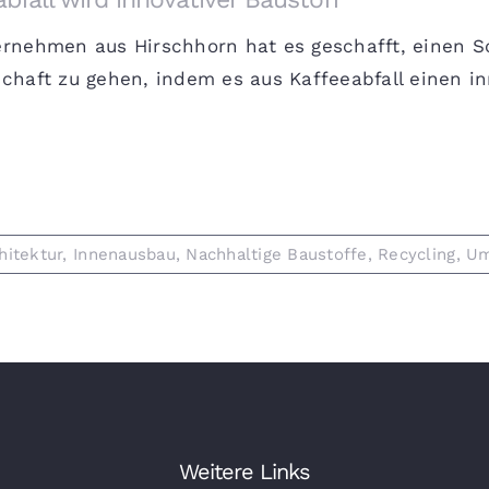
rnehmen aus Hirschhorn hat es geschafft, einen Sc
chaft zu gehen, indem es aus Kaffeeabfall einen inn
hitektur
,
Innenausbau
,
Nachhaltige Baustoffe
,
Recycling
,
Um
Weitere Links