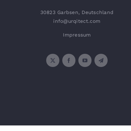
30823 Garbsen, Deutschland
info@urqitect.com
Impressum