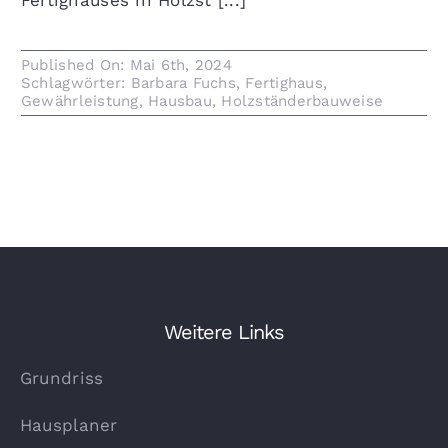
Fertighauses in Holzst [...]
Published On: Mai 6th, 2024
Schlagwörter:
Barbara Fuchs
,
Fertighaus
,
Gewährleistung
,
Hausbau
,
Holzständerbauweise
Weitere Links
Grundriss
Hausplaner