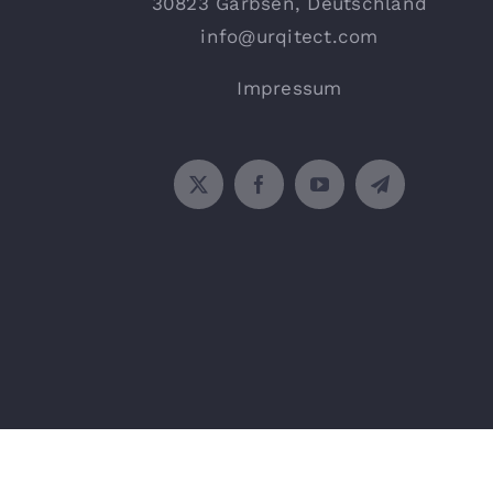
30823 Garbsen, Deutschland
info@urqitect.com
Impressum