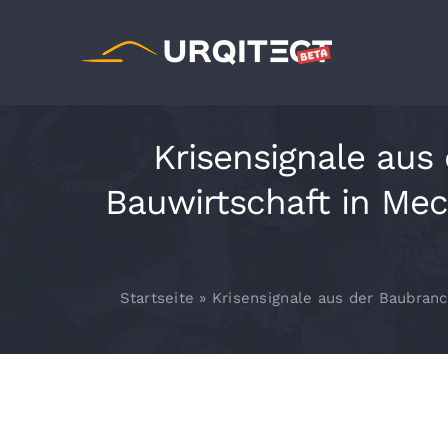
Zum
Inhalt
springen
Krisensignale aus
Bauwirtschaft in Me
Startseite
»
Krisensignale aus der Baubran