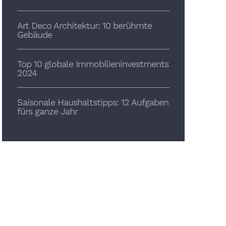
Art Deco Architektur: 10 berühmte
Gebäude
Top 10 globale Immobilieninvestments
2024
Saisonale Haushaltstipps: 12 Aufgaben
fürs ganze Jahr