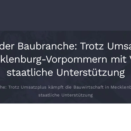
 der Baubranche: Trotz Ums
cklenburg-Vorpommern mit V
staatliche Unterstützung
che: Trotz Umsatzplus kämpft die Bauwirtschaft in Meckle
staatliche Unterstützung