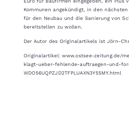
Euro für Baufirmen eingegeben, ein Plus
Kommunen angekündigt, in den nächsten 
für den Neubau und die Sanierung von S
bereitstellen zu wollen.
Der Autor des Originalartikels ist Jörn-C
Originalartikel: www.ostsee-zeitung.de
klagt-ueber-fehlende-auftraegen-und-for
WDO56UQPZJD2TFPLUAXN3Y55MY.html