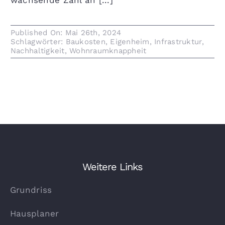
wachsende Zahl an [...]
Published On: Mai 26th, 2024
Schlagwörter:
Baukosten
,
Eigenheim
,
Infrastruktur
,
Nachhaltigkeit
,
Wohnraumknappheit
Weitere Links
Grundriss
Hausplaner