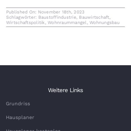
Published On: November 18th, 2023
Schlagwörter:
Baustoffindustrie
,
Bauwirtschaft
,
Wirtschaftspolitik
,
Wohnraummangel
,
Wohnungsbau
Weitere Links
Grundriss
Hausplaner