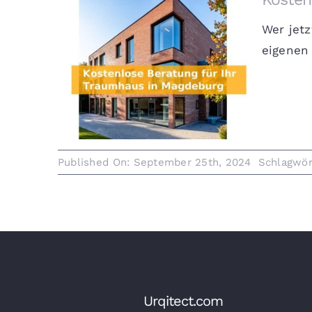
Wer jetz
eigenen
Kostenlose Beratung für Ihr
Traumhaus in Magdeburg
Published On: September 25th, 2024
Schlagwör
Urqitect.com