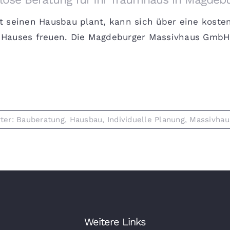
t seinen Hausbau plant, kann sich über eine koste
 Hauses freuen. Die Magdeburger Massivhaus GmbH [
ter:
Bauberatung
,
Hausbau
,
Individuelle Planung
,
Massivhau
Weitere Links