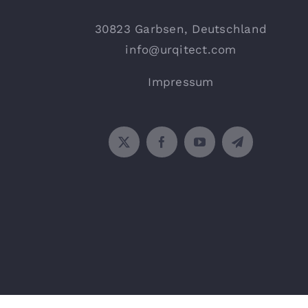
30823 Garbsen, Deutschland
info@urqitect.com
Impressum