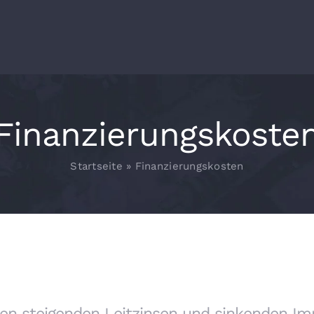
Finanzierungskoste
Startseite
»
Finanzierungskosten
en steigenden Leitzinsen und sinkenden Imm