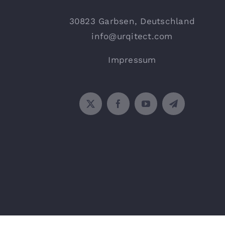
30823 Garbsen, Deutschland
info@urqitect.com
Impressum