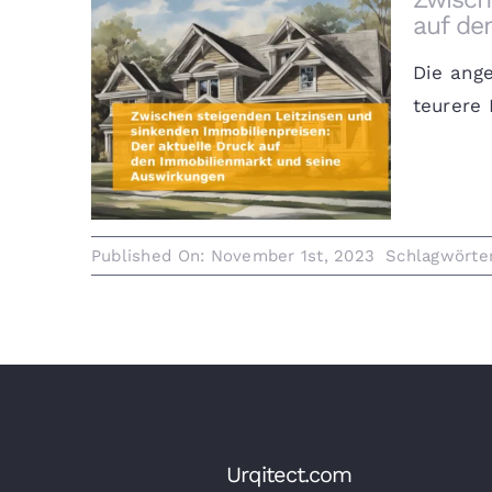
auf de
Die ang
Zwischen steigenden Leitzinsen
teurere 
und sinkenden
Immobilienpreisen: Der aktuelle
Druck auf den Immobilienmarkt
und seine Auswirkungen
Published On: November 1st, 2023
Schlagwörte
Urqitect.com