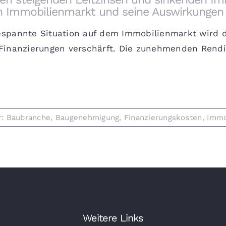
n Immobilienmarkt und seine Auswirkungen
espannte Situation auf dem Immobilienmarkt wird d
Finanzierungen verschärft. Die zunehmenden Rendit 
r:
Baubranche
,
Baugenehmigung
,
Finanzierungskosten
,
Immo
Weitere Links