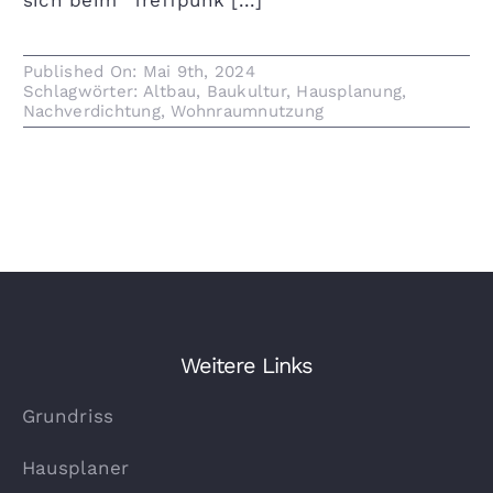
sich beim "Treffpunk [...]
Published On: Mai 9th, 2024
Schlagwörter:
Altbau
,
Baukultur
,
Hausplanung
,
Nachverdichtung
,
Wohnraumnutzung
Weitere Links
Grundriss
Hausplaner