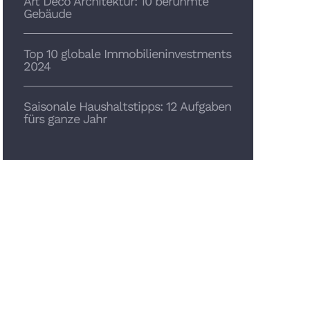
Art Deco Architektur: 10 berühmte
Gebäude
Top 10 globale Immobilieninvestments
2024
Saisonale Haushaltstipps: 12 Aufgaben
fürs ganze Jahr