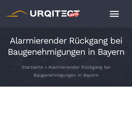
Zum
Inhalt
Tog
springen
Nav
FAQ
Alarmierender Rückgang bei
Baugenehmigungen in Bayern
Blog
Startseite
»
Alarmierender Rückgang bei
Baugenehmigungen in Bayern
Haus entwerfen