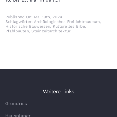
18. bis 23. Mai finde [...]
Published On: Mai 19th, 2024
Schlagwörter:
Archäologisches Freilichtmuseum
,
Historische Bauweisen
,
Kulturelles Erbe
,
Pfahlbauten
,
Steinzeitarchitektur
Weitere Links
Grundriss
Hausplaner